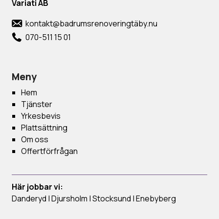
Variati AB
kontakt@badrumsrenoveringtäby.nu
070-511 15 01
Meny
Hem
Tjänster
Yrkesbevis
Plattsättning
Om oss
Offertförfrågan
Här jobbar vi:
Danderyd
|
Djursholm
|
Stocksund
|
Enebyberg